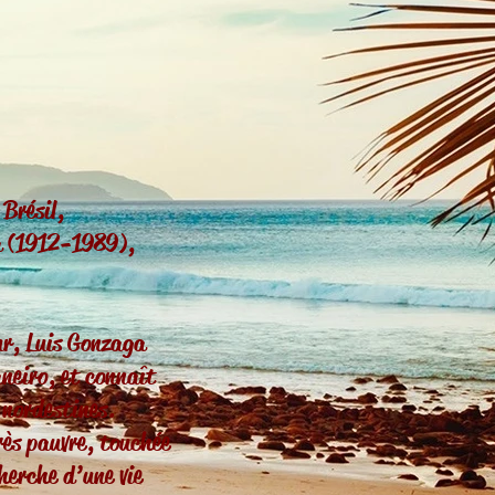
 Brésil,
ga (1912-1989),
ur, Luis Gonzaga
neiro, et connaît
 nordestines.
rès pauvre, touchée
herche d’une vie