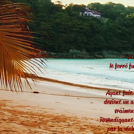
A 
le forr
ó
fu
Ayant fuit
devient un a
vraimen
Revendiquant s
par la séc