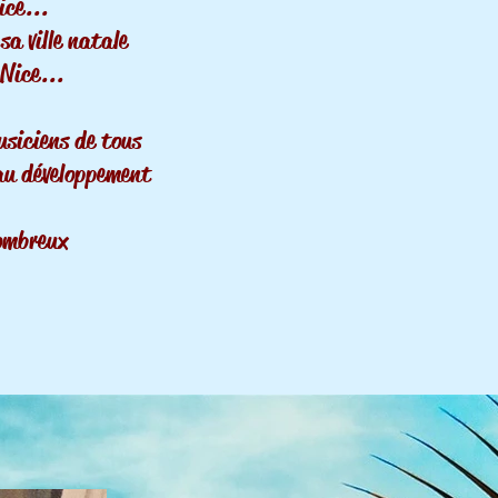
ice...
sa ville natale
 Nice...
usiciens de tous
 au développement
nombreux