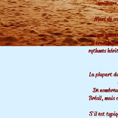
meilleure
Muni de so
qui const
il transfigu
rythmes hérit
La plupart du
De nombreux
Brésil, mais 
S'il est typi