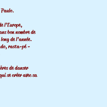
o Paulo.
e l’Europe,
 dans bon nombre de
 long de l’année.
xado, rasta-pé -
.
ières de danser
qui se créer avec sa