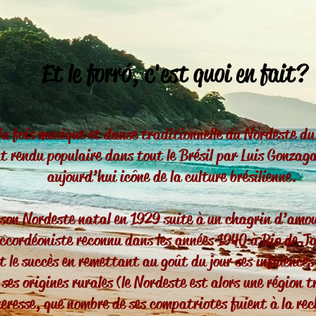
Et le forr
ó
, c'est quoi en fait?
la fois musique et danse traditionnelle du Nordeste du
t rendu populaire dans tout le Brésil par Luis Gonza
aujourd’hui icône de la culture brésilienne.
 son Nordeste natal en 1929 suite à un chagrin d’amo
ccordéoniste reconnu dans les années 1940 à Rio de Ja
t le succès en remettant au goût du jour ses influences
es origines rurales (le Nordeste est alors une région t
heresse, que nombre de ses compatriotes fuient à la rec