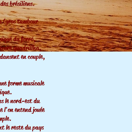
des brésiliens.
a (gros tambour
sique du forr
ó
,
encore quadrillha,
 dansent en couple,
une forme musicale
ique.
s le nord-est du
e l'on entend jouée
mple.
nt le reste du pays