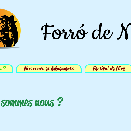
Forró de N
us?
Nos cours et événements
Festival de Nice
 sommes nous ?