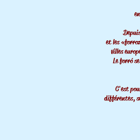
en
Depuis
et les « forr
villes euro
Le forr
ó
se
C'est pou
différentes, s