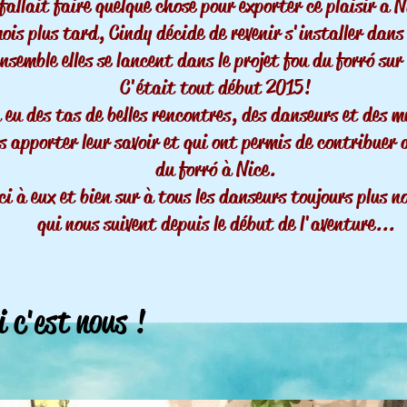
 fallait faire quelque chose pour exporter ce plaisir à N
is plus tard, Cindy décide de revenir s'installer dans 
ensemble elles se lancent dans le projet fou du forr
ó
sur
C'était tout début 2015!
a eu des tas de belles rencontres, des danseurs et des m
s apporter leur savoir et qui ont permis de contribuer
du forr
ó
à Nice.
i à eux et bien sur à tous les danseurs toujours plus 
qui nous suivent depuis le début de l'aventure...
 c'est nous !