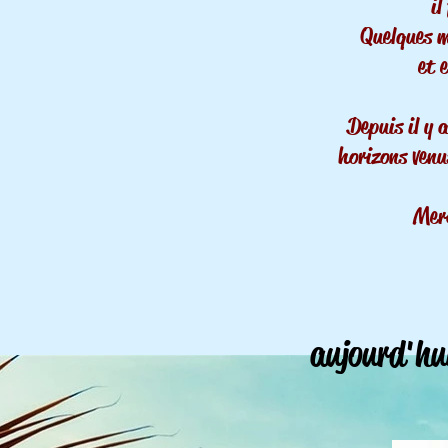
il
Quelques mo
et 
Depuis il y 
horizons venu
Merc
aujourd'hui