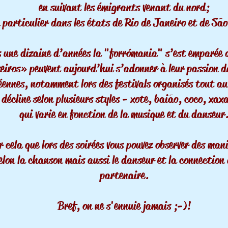
en suivant les émigrants venant du nord;
 particulier dans les états de Rio de Janeiro et de Sã
 une dizaine d’années la "forr
ó
mania" s’est emparée d
ozeiros » peuvent aujourd’hui s’adonner à leur passion
péennes, notamment lors des festivals organisés tout au
 décline selon plusieurs styles - xote, baião, coco, xa
qui varie en fonction de la musique et du danseur
r cela que lors des soirées vous pouvez observer des man
elon la chanson mais aussi le danseur et la connection 
partenaire.
Bref, on ne s'ennuie jamais ;-)!