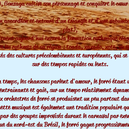
), Gonzaga cultive son personnage et conquiert le cœur 
n accordéon et entouré d'un triangle et d'une zabumb
plat),
ituent aujourd’hui encore la formation rythmique clas
re les rythmes de sa région : toada, xaxado, xote, ou 
és des cultures précolombiennes et européennes, qui se
sur des tempos rapides ou lents.
 temps, les chansons parlent d'amour, le forró étant 
entraînante et gaie, sur un tempo relativement dynam
 orchestres de forró se produisent un peu partout dan
cette musique est également une tradition populaire qu
par des groupes improvisés durant le carnaval par exe
que du nord-est du Brésil, le forró gagne progressiveme