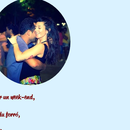
er un week-end,
du forr
ó
,