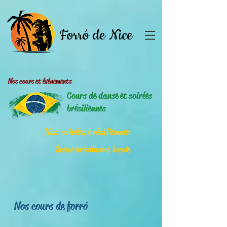
Forró de Nice
Nos cours et événements
Cours de danse et soirées
brésiliennes
Nos soir
ées brésiliennes
Scéne brésilienne locale
Nos cours de forr
ó