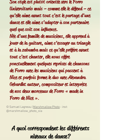
Son style est plutôt orientée vers le Forro
Universitario mais – comme elle le défend – ce
qu’elle aime avant tout c’est le partage d’une
danse et elle aime s’adapter à son partenaire
quel que soit son influence.
Née d’une famille de musiciens, elle apprend à
jouer de la guitare, aime s’essayer au triangle
et à la zabumba mais ce qu’elle préfère avant
tout c’est chanter, elle nous offre
ponctuellement quelques reprises de chansons
de Forro avec les musiciens qui passent à
Nice et parfois forme le duo avec Alexandra
Gebardht auteur, compositeur et interprète
de nos deux morceaux de Forro « made in
Forro de Nice ».
© Samuel Lagneau |
Marshmallow Photo
- inst:
@marshmallow_photo_sla
A quoi correspondent les différents
niveaux de danse?