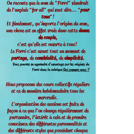
On raconte que le nom de "Forró" viendrait
de l'anglais "for all" qui veut dire... "
pour
tous
"!
Et finalement, qu'importe l'origine du nom,
une chose est en effet vraie dans cette
danse
de couple
,
c'est qu'elle est ouverte à tous!
Le Forr
ó
c'est avant tout un moment de
partage
, de
convivialité
, de
simplicité
.
Vous pourrez en apprendre d'avantage sur les origines du
Forr
ó dans la rubrique
Qui sommes nous ?
Nous proposons des cours collectifs réguliers
et ce de manière hebdomadaire tous les
mercredis.
L'organisation des sessions est faite de
façon à ce que l'on change régulièrement de
partenaire, l’intérêt à cela et de prendre
conscience des différentes personnalités et
des différents styles que possèdent chaque