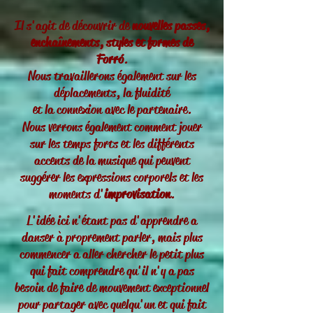
Il s'agit de découvrir de
nouvelles passes,
enchaînements
, styles et formes de
Forró
.
Nous travaillerons également sur les
déplacements, la fluidité
et la connexion avec le partenaire.
Nous verrons également comment jouer
sur les temps forts et les différents
accents de la musique qui peuvent
suggérer les expressions corporels et les
moments d'
improvisation
.
L'idée ici n'étant pas d'apprendre a
danser à proprement parler, mais plus
commencer a aller chercher le petit plus
qui fait comprendre qu'il n'y a pas
besoin de faire de mouvement exceptionnel
pour partager avec quelqu'un et qui fait