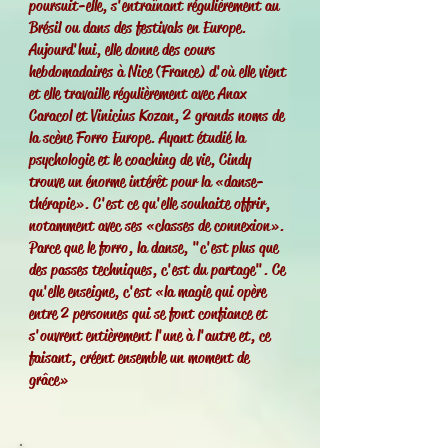
poursuit-elle, s'entraînant régulièrement au
Brésil ou dans des festivals en Europe.
Aujourd'hui, elle donne des cours
hebdomadaires à Nice (France) d'où elle vient
et elle travaille régulièrement avec Anax
Caracol et Vinicius Kozan, 2 grands noms de
la scène Forro Europe. Ayant étudié la
psychologie et le coaching de vie, Cindy
trouve un énorme intérêt pour la «danse-
thérapie». C'est ce qu'elle souhaite offrir,
notamment avec ses «classes de connexion».
Parce que le forro, la danse, "c'est plus que
des passes techniques, c'est du partage". Ce
qu'elle enseigne, c'est «la magie qui opère
entre 2 personnes qui se font confiance et
s'ouvrent entièrement l'une à l'autre et, ce
faisant, créent ensemble un moment de
grâce»