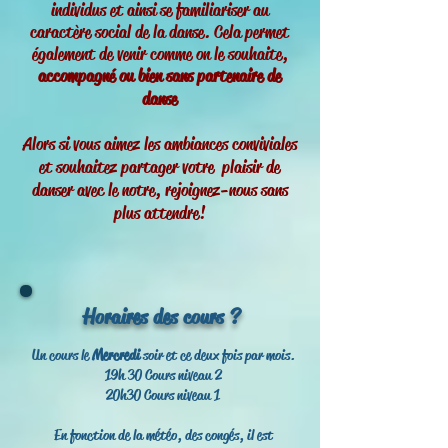
individus et ainsi se familiariser au
caractère social de la danse. Cela permet
également de venir comme on le souhaite,
accompagné ou bien sans partenaire de
danse
Alors si vous aimez les ambiances conviviales
et souhaitez partager votre plaisir de
danser avec le notre, rejoignez-nous sans
plus attendre!
Horaires des cours ?
Un cours le
Mercredi
soir et ce deux fois par mois.
19h 30 Cours niveau 2
20h30 Cours niveau 1
En fonction de la météo, des congés, il est