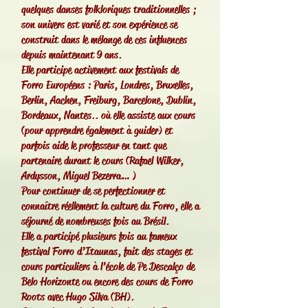
quelques danses folkloriques traditionnelles ;
son univers est varié et son expérience se
construit dans le mélange de ces influences
depuis maintenant 9 ans.
Elle participe activement aux festivals de
Forro Européens : Paris, Londres, Bruxelles,
Berlin, Aachen, Freiburg, Barcelone, Dublin,
Bordeaux, Nantes.. où elle assiste aux cours
(pour apprendre également à guider) et
parfois aide le professeur en tant que
partenaire durant le cours (Rafael Wilker,
Ardysson, Miguel Bezerra… )
Pour continuer de se perfectionner et
connaître réellement la culture du Forro, elle a
séjourné de nombreuses fois au Brésil.
Elle a participé plusieurs fois au fameux
festival Forro d’Itaunas, fait des stages et
cours particuliers à l’école de Pe Descalço de
Belo Horizonte ou encore des cours de Forro
Roots avec Hugo Silva (BH).