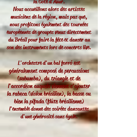
la Cote d'Azur.
Nous accueillons alors des artistes
musiciens de la région, mais pas que,
nous profitons également des tournées
européennes de groupes venus directement
du Brésil pour faire la fête et danser au
son des instruments lors de concerts live.
ó est
L'orchestre d'un bal forr
généralement composé de percussions
(zabumba), du triangle et de
l'accordéon auquels viennent s'ajouter
la rabeca (violon brésilien), la basse ou
bien la pifada (flûte brésilienne)
l'ensemble donne des soirées dansantes
d'une générosité sans égale.