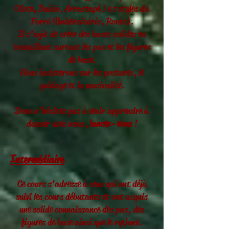
(Xote, Baião, Arrastapé ) e t
styles du
Forró (Universitário, Roots).
Il s’agit de créer des bases solides en
travaillant surtout les pas et les figures
de base.
Nous insisterons sur les postures, le
guidage et la musicalité.
Donc n’hésitez pas à venir apprendre à
danser avec nous,
lancez- vous
!
Intermédiaire
Ce cours s’adresse à ceux qui ont déjà
suivi les cours débutants et ont acquis
une solide connaissance des pas, des
figures de base ainsi que le rythme.