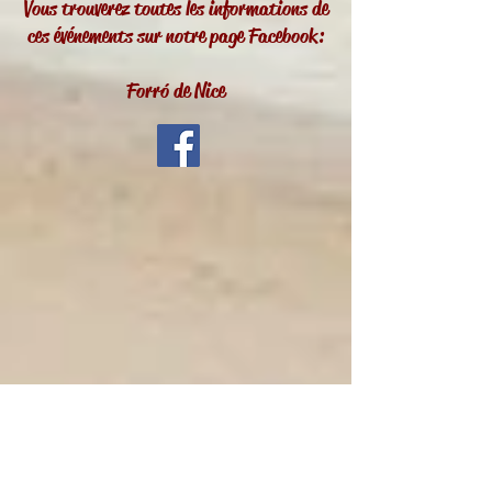
Vous trouverez toutes les informations de
ces événements sur notre page Facebook:
Forró de Nice
Ou sortir à Nice pour
>
rencontrer la scène brésilienne