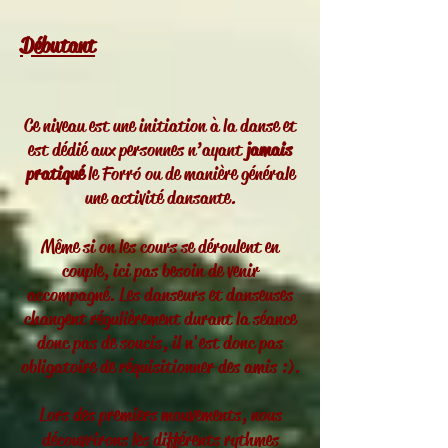
Débutant
Ce niveau est une initiation à la danse et
est dédié aux personnes n’ayant
jamais
pratiqué
le Forró ou de manière générale
une activité dansante.
Même si on les cours se déroulent en
couple, ici pas besoin de venir
accompagné. Les danseurs et danseuses
changent régulièrement durant la séance
donc pas de soucis, il n'est donc pas
obligatoire de réquisitionner des amis :).
Lors des premiers mouvements, nous
découvrirons les différents rythmes