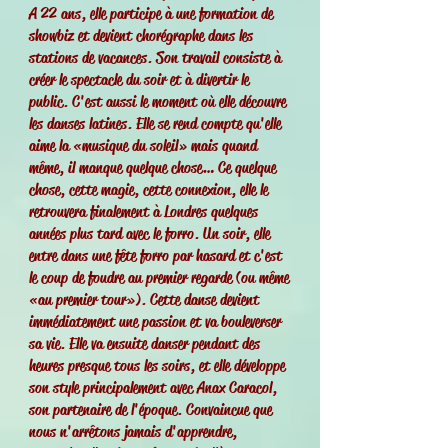
A 22 ans, elle participe à une formation de
showbiz et devient chorégraphe dans les
stations de vacances. Son travail consiste à
créer le spectacle du soir et à divertir le
public. C'est aussi le moment où elle découvre
les danses latines. Elle se rend compte qu'elle
aime la «musique du soleil» mais quand
même, il manque quelque chose… Ce quelque
chose, cette magie, cette connexion, elle le
retrouvera finalement à Londres quelques
années plus tard avec le forro. Un soir, elle
entre dans une fête forro par hasard et c'est
le coup de foudre au premier regarde (ou même
«au premier tour»). Cette danse devient
immédiatement une passion et va bouleverser
sa vie. Elle va ensuite danser pendant des
heures presque tous les soirs, et elle développe
son style principalement avec Anax Caracol,
son partenaire de l'époque. Convaincue que
nous n'arrêtons jamais d'apprendre,