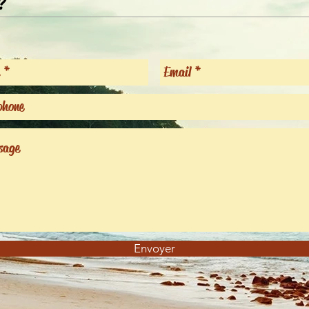
?
Envoyer