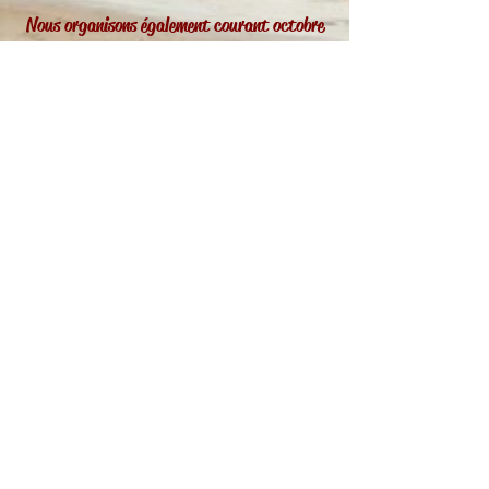
Nous organisons également courant octobre
le festival
Viva Esse Forró
"
"
Avec au programme des
workshops et de la
musique live pour danser
assurés par des
artistes internationaux sur toute la période
du festival.
Du forró sous le soleil au bord de l'eau au
son de l'accordéon, du triangle et des
percussions de la zabumba, des
démonstrations…
Bref,
rejoignez-nous !!!
Plus d'infos dans la rubrique "Festival