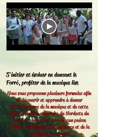
S'initier et évoluer en dansant le
Forr
ó, p
rofiter de la musique live
Nous vous proposons plusieurs formules afin
de découvrir et apprendre à danser
sur les rythmes de la musique et de cette
danse populaire originaire du Nordeste du
Brésil.
Le but étant que chacun puisse
profiter rapidement de l'ambiance et de la
convivialité des soirées.