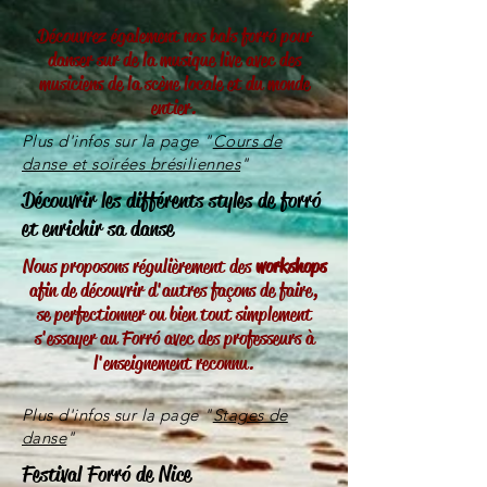
Découvrez également nos bals forró pour
danser sur de la musique live avec des
musiciens de la scène locale et du monde
entier
.
Plus d'infos sur la page "
Cours de
danse et soirées brésiliennes
"
Découvrir les différents styles de forr
ó
et enrichir s
a danse
Nous proposons régulièrement des
workshops
afin de découvrir d'autres façons de faire,
se perfectionner ou bien tout simplement
s'essayer au Forr
ó
avec des professeurs à
l'enseignement reconnu.
Plus d'infos sur la page "
Stages de
danse
"
Festival
Forr
ó
de Nice